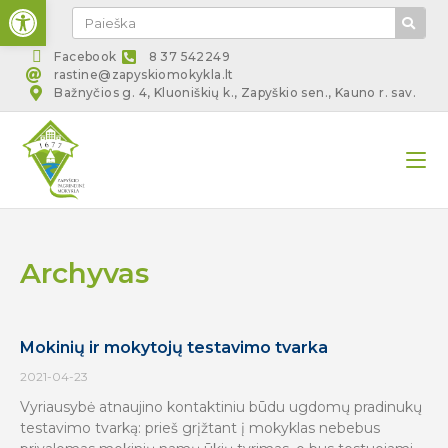
Open toolbar
Facebook
8 37 542249
rastine@zapyskiomokykla.lt
Bažnyčios g. 4, Kluoniškių k., Zapyškio sen., Kauno r. sav.
Archyvas
Mokinių ir mokytojų testavimo tvarka
2021-04-23
Vyriausybė atnaujino kontaktiniu būdu ugdomų pradinukų
testavimo tvarką: prieš grįžtant į mokyklas nebebus