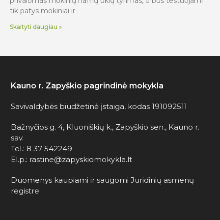
privalomas mokinių namų ūkių tyrimas, o bus testuojami
tik patys mokiniai ir
Skaityti daugiau »
Kauno r. Zapyškio pagrindinė mokykla
Savivaldybės biudžetinė įstaiga, kodas 191092511
Bažnyčios g. 4, Kluoniškių k., Zapyškio sen., Kauno r.
sav.
Tel.: 8 37 542249
El.p.: rastine@zapyskiomokykla.lt
Duomenys kaupiami ir saugomi Juridinių asmenų
registre