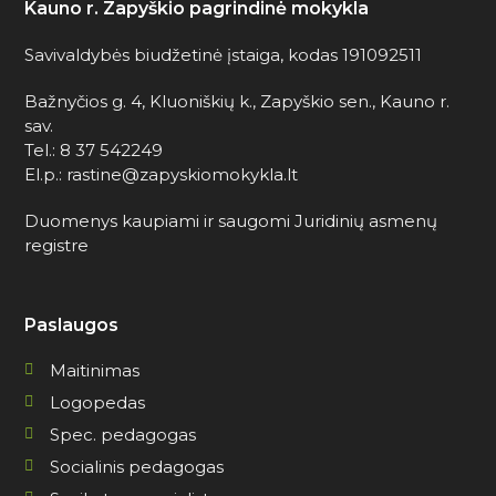
Kauno r. Zapyškio pagrindinė mokykla
Savivaldybės biudžetinė įstaiga, kodas 191092511
Bažnyčios g. 4, Kluoniškių k., Zapyškio sen., Kauno r.
sav.
Tel.: 8 37 542249
El.p.: rastine@zapyskiomokykla.lt
Duomenys kaupiami ir saugomi Juridinių asmenų
registre
Paslaugos
Maitinimas
Logopedas
Spec. pedagogas
Socialinis pedagogas