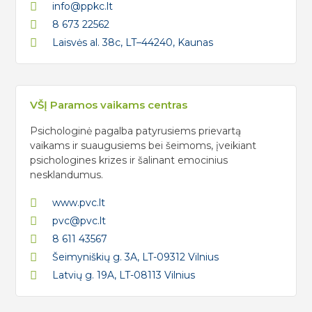
info@ppkc.lt
8 673 22562
Laisvės al. 38c, LT–44240, Kaunas
VŠĮ Paramos vaikams centras
Psichologinė pagalba patyrusiems prievartą
vaikams ir suaugusiems bei šeimoms, įveikiant
psichologines krizes ir šalinant emocinius
nesklandumus.
www.pvc.lt
pvc@pvc.lt
8 611 43567
Šeimyniškių g. 3A, LT-09312 Vilnius
Latvių g. 19A, LT-08113 Vilnius