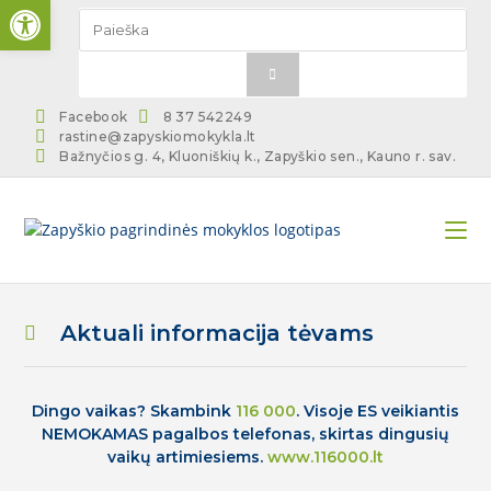
Open toolbar
Facebook
8 37 542249
rastine@zapyskiomokykla.lt
Bažnyčios g. 4, Kluoniškių k., Zapyškio sen., Kauno r. sav.
Aktuali informacija tėvams
Dingo vaikas? Skambink
116 000
. Visoje ES veikiantis
NEMOKAMAS pagalbos telefonas, skirtas dingusių
vaikų artimiesiems.
www.116000.lt