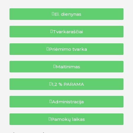
El. dienynas
Tvarkaraščiai
Priėmimo tvarka
Maitinimas
1,2 % PARAMA
Administracija
Pamokų laikas