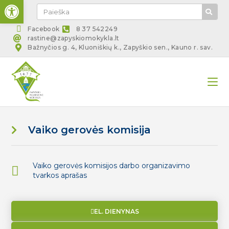
Open toolbar
Facebook
8 37 542249
rastine@zapyskiomokykla.lt
Bažnyčios g. 4, Kluoniškių k., Zapyškio sen., Kauno r. sav.
Vaiko gerovės komisija
Vaiko gerovės komisijos darbo organizavimo
tvarkos aprašas
EL. DIENYNAS