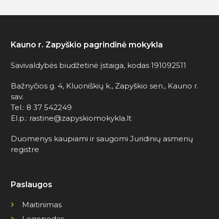
Kauno r. Zapyškio pagrindinė mokykla
Savivaldybės biudžetinė įstaiga, kodas 191092511
Bažnyčios g. 4, Kluoniškių k., Zapyškio sen., Kauno r.
sav.
Tel.: 8 37 542249
El.p.: rastine@zapyskiomokykla.lt
Duomenys kaupiami ir saugomi Juridinių asmenų
registre
Paslaugos
Maitinimas
Logopedas