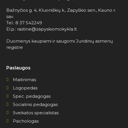
Bažnyčios g. 4, Kluoniškių k., Zapyškio sen., Kauno r.
sav.
Tel.: 8 37 542249
El.p.: rastine@zapyskiomokykla.lt
Duomenys kaupiami ir saugomi Juridinių asmenų
registre
Paslaugos
Maitinimas
Logopedas
Spec. pedagogas
Socialinis pedagogas
Sveikatos specialistas
Psichologas