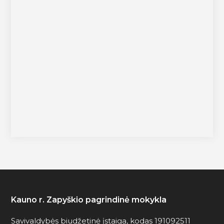
Kauno r. Zapyškio pagrindinė mokykla
Savivaldybės biudžetinė įstaiga, kodas 191092511