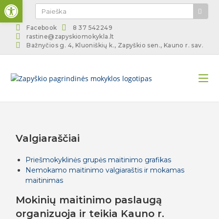
Open toolbar
Facebook
8 37 542249
rastine@zapyskiomokykla.lt
Bažnyčios g. 4, Kluoniškių k., Zapyškio sen., Kauno r. sav.
Valgiaraščiai
Priešmokyklinės grupės maitinimo grafikas
Nemokamo maitinimo valgiaraštis ir mokamas
maitinimas
Mokinių maitinimo paslaugą
organizuoja ir teikia Kauno r.