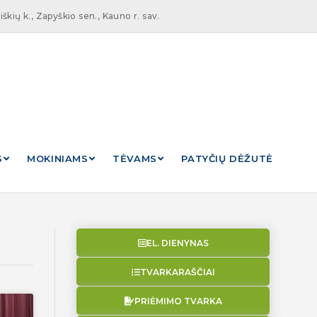
škių k., Zapyškio sen., Kauno r. sav.
S
MOKINIAMS
TĖVAMS
PATYČIŲ DĖŽUTĖ
EL. DIENYNAS
TVARKARAŠČIAI
PRIĖMIMO TVARKA