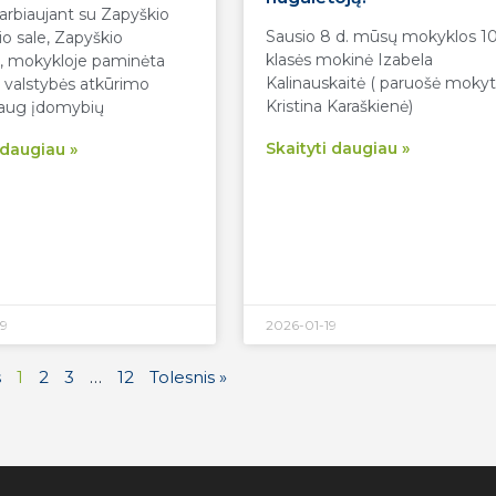
rbiaujant su Zapyškio
Sausio 8 d. mūsų mokyklos 1
kio sale, Zapyškio
klasės mokinė Izabela
a, mokykloje paminėta
Kalinauskaitė ( paruošė mokyt
 valstybės atkūrimo
Kristina Karaškienė)
Daug įdomybių
Skaityti daugiau »
 daugiau »
9
2026-01-19
s
1
2
3
…
12
Tolesnis »