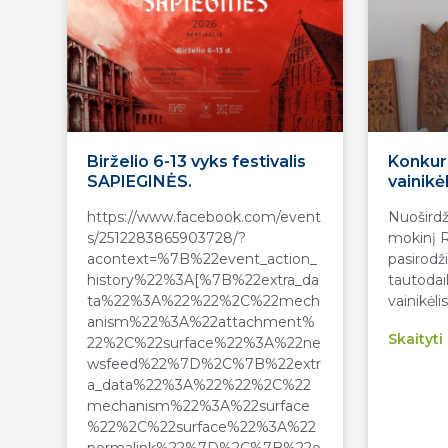
Birželio 6-13 vyks festivalis
Konkur
SAPIEGINĖS.
vainikėl
https://www.facebook.com/event
Nuoširdž
s/2512283865903728/?
mokinį R
acontext=%7B%22event_action_
pasirodž
history%22%3A[%7B%22extra_da
tautodai
ta%22%3A%22%22%2C%22mech
vainikėlis
anism%22%3A%22attachment%
Skaityti
22%2C%22surface%22%3A%22ne
wsfeed%22%7D%2C%7B%22extr
a_data%22%3A%22%22%2C%22
mechanism%22%3A%22surface
%22%2C%22surface%22%3A%22