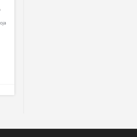
0
oja