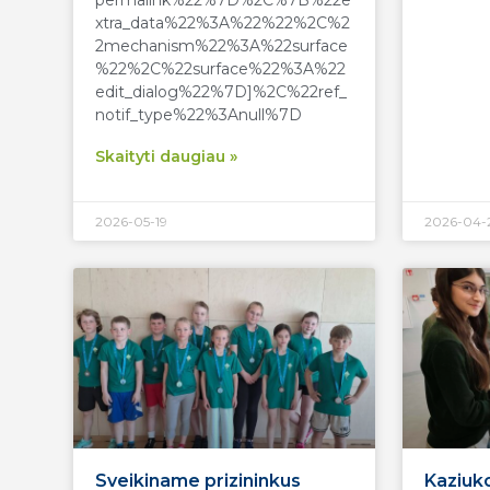
permalink%22%7D%2C%7B%22e
xtra_data%22%3A%22%22%2C%2
2mechanism%22%3A%22surface
%22%2C%22surface%22%3A%22
edit_dialog%22%7D]%2C%22ref_
notif_type%22%3Anull%7D
Skaityti daugiau »
2026-05-19
2026-04-
Sveikiname prizininkus
Kaziuk