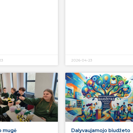
23
2026-04-23
o mugė
Dalyvaujamojo biudžeto