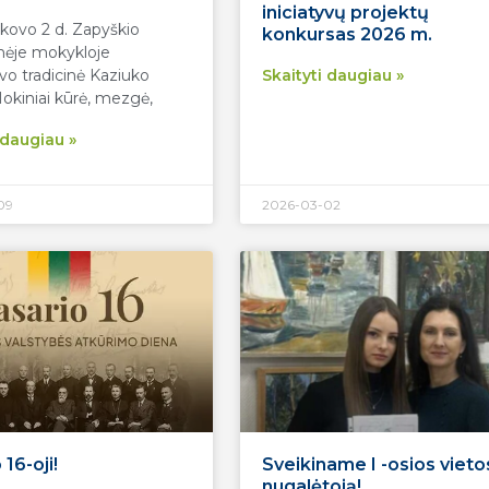
iniciatyvų projektų
kovo 2 d. Zapyškio
konkursas 2026 m.
nėje mokykloje
vo tradicinė Kaziuko
Skaityti daugiau »
kiniai kūrė, mezgė,
 daugiau »
09
2026-03-02
16-oji!
Sveikiname I -osios vieto
nugalėtoją!