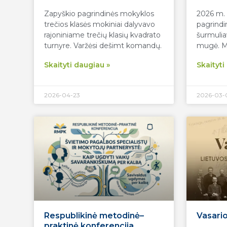
Zapyškio pagrindinės mokyklos
2026 m. 
trečios klasės mokiniai dalyvavo
pagrindi
rajoniniame trečių klasių kvadrato
šurmulia
turnyre. Varžėsi dešimt komandų.
mugė. Mo
Skaityti daugiau »
Skaityti
2026-04-23
2026-03-
Respublikinė metodinė–
Vasario 
praktinė konferencija