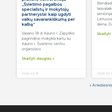
Bendrada
„Švietimo pagalbos
laisvalai
specialistų ir mokytojų
seniūnij
partnerystė: kaip ugdyti
Lietuvos
vaikų savarankiškumą per
kalbą“
diena. 
Vasario 18 d. Kauno r. Zapyškio
Skaityti
pagrindinė mokykla kartu su
Kauno r. Švietimo centru
organizavo
Skaityti daugiau »
2026-02-19
2026-02-1
« Ankstesni