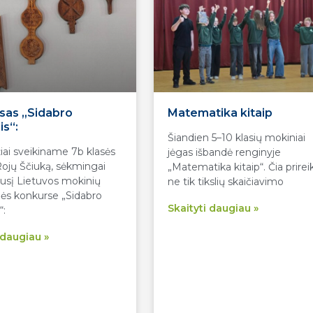
sas „Sidabro
Matematika kitaip
is“:
Šiandien 5–10 klasių mokiniai
iai sveikiname 7b klasės
jėgas išbandė renginyje
ojų Ščiuką, sėkmingai
„Matematika kitaip“. Čia prirei
iusį Lietuvos mokinių
ne tik tikslių skaičiavimo
lės konkurse „Sidabro
Skaityti daugiau »
“:
 daugiau »