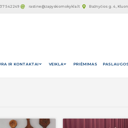
 37 542249
rastine@zapyskiomokykla.lt
Bažnyčios g. 4, Kluoni
RA IR KONTAKTAI
VEIKLA
PRIĖMIMAS
PASLAUGO