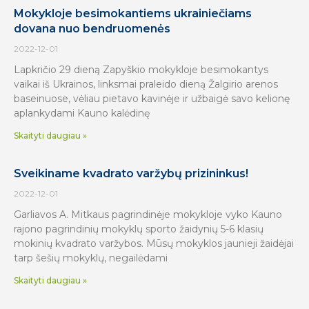
Mokykloje besimokantiems ukrainiečiams
dovana nuo bendruomenės
2022-12-01
Lapkričio 29 dieną Zapyškio mokykloje besimokantys
vaikai iš Ukrainos, linksmai praleido dieną Žalgirio arenos
baseinuose, vėliau pietavo kavinėje ir užbaigė savo kelionę
aplankydami Kauno kalėdinę
Skaityti daugiau »
Sveikiname kvadrato varžybų prizininkus!
2022-12-01
Garliavos A. Mitkaus pagrindinėje mokykloje vyko Kauno
rajono pagrindinių mokyklų sporto žaidynių 5-6 klasių
mokinių kvadrato varžybos. Mūsų mokyklos jaunieji žaidėjai
tarp šešių mokyklų, negailėdami
Skaityti daugiau »