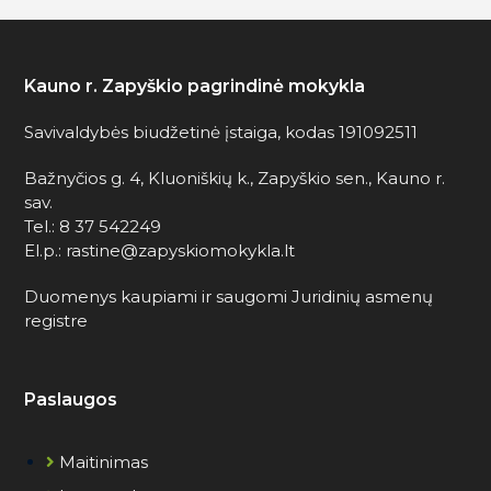
Kauno r. Zapyškio pagrindinė mokykla
Savivaldybės biudžetinė įstaiga, kodas 191092511
Bažnyčios g. 4, Kluoniškių k., Zapyškio sen., Kauno r.
sav.
Tel.: 8 37 542249
El.p.: rastine@zapyskiomokykla.lt
Duomenys kaupiami ir saugomi Juridinių asmenų
registre
Paslaugos
Maitinimas