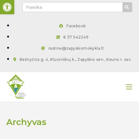
Open toolbar
Facebook
8 37 542249
rastine@zapyskiomokykla.lt
Bažnyčios g. 4, Kluoniškių k., Zapyškio sen., Kauno r. sav.
Archyvas