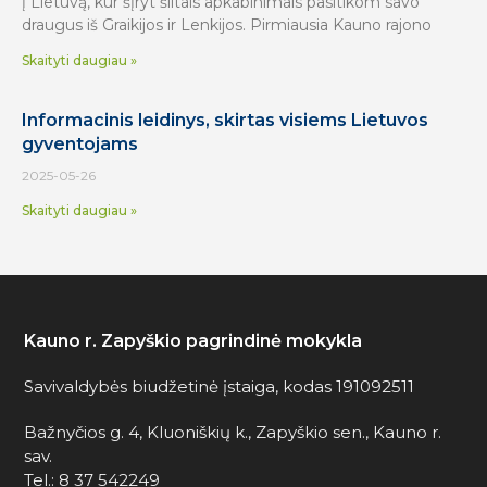
į Lietuvą, kur šįryt šiltais apkabinimais pasitikom savo
draugus iš Graikijos ir Lenkijos. Pirmiausia Kauno rajono
Skaityti daugiau »
Informacinis leidinys, skirtas visiems Lietuvos
gyventojams
2025-05-26
Skaityti daugiau »
Kauno r. Zapyškio pagrindinė mokykla
Savivaldybės biudžetinė įstaiga, kodas 191092511
Bažnyčios g. 4, Kluoniškių k., Zapyškio sen., Kauno r.
sav.
Tel.: 8 37 542249