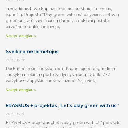
Trečiadienis buvo kupinas teorinių, praktinių ir meninių
įspūdžių. Projekto “Play green with us” dalyviams lietuvių
grupė pristatė savo “namų darbus”: mokiniai pristatė
dirvožemio būklę Lietuvoje,
Skaityti daugiau »
Sveikiname laimėtojus
2025-05-26
Paskutinėse šių mokslo metų Kauno rajono pagrindinių
mokyklų mokinių sporto žaidynių vaikinų futbolo 7×7
varžybose Zapyškio mokiniai užimė 2-ają vietą
Skaityti daugiau »
ERASMUS + projektas ,,Let’s play green with us”
2025-05-26
ERASMUS + projektas ,,Let’s play green with us” persikėlė