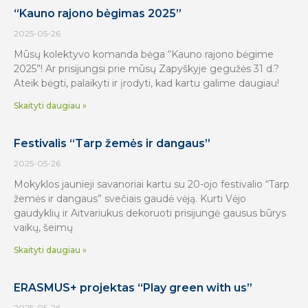
“Kauno rajono bėgimas 2025”
2025-05-26
Mūsų kolektyvo komanda bėga “Kauno rajono bėgime
2025”! Ar prisijungsi prie mūsų Zapyškyje gegužės 31 d.?
Ateik bėgti, palaikyti ir įrodyti, kad kartu galime daugiau!
Skaityti daugiau »
Festivalis “Tarp žemės ir dangaus”
2025-05-26
Mokyklos jaunieji savanoriai kartu su 20-ojo festivalio “Tarp
žemės ir dangaus” svečiais gaudė vėją. Kurti Vėjo
gaudyklių ir Aitvariukus dekoruoti prisijungė gausus būrys
vaikų, šeimų
Skaityti daugiau »
ERASMUS+ projektas “Play green with us”
2025-05-26