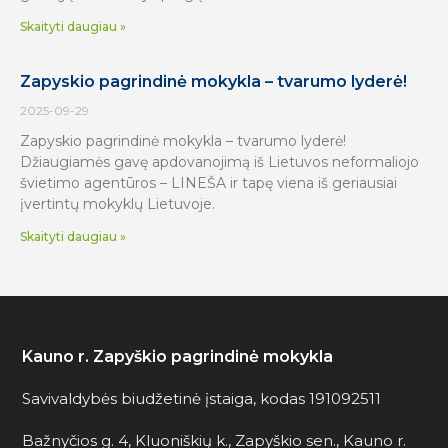
Skaityti daugiau »
Zapyskio pagrindinė mokykla – tvarumo lyderė!
2025-09-29
Zapyskio pagrindinė mokykla – tvarumo lyderė!
Džiaugiamės gavę apdovanojimą iš Lietuvos neformaliojo
švietimo agentūros – LINEŠA ir tapę viena iš geriausiai
įvertintų mokyklų Lietuvoje.
Skaityti daugiau »
Kauno r. Zapyškio pagrindinė mokykla
Savivaldybės biudžetinė įstaiga, kodas 191092511
Bažnyčios g. 4, Kluoniškių k., Zapyškio sen., Kauno r.