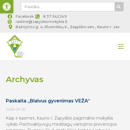
Open toolbar
Facebook
8 37 542249
rastine@zapyskiomokykla.lt
Bažnyčios g. 4, Kluoniškių k., Zapyškio sen., Kauno r. sav.
Archyvas
Paskaita „Blaivus gyvenimas VEŽA“
2025-09-29
Kaip ir kasmet, Kauno r. Zapyškio pagrindinė mokykla
vykdo Psichoaktyviųjų medžiagų vartojimo prevencijos