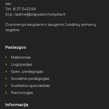
sav.
Tel.: 8 37 542249
El.p.: rastine@zapyskiomokykla.lt
Duomenys kaupiami ir saugomi Juridinių asmenų
registre
Paslaugos
Maitinimas
Logopedas
Spec. pedagogas
Socialinis pedagogas
Sveikatos specialistas
Psichologas
Informacija