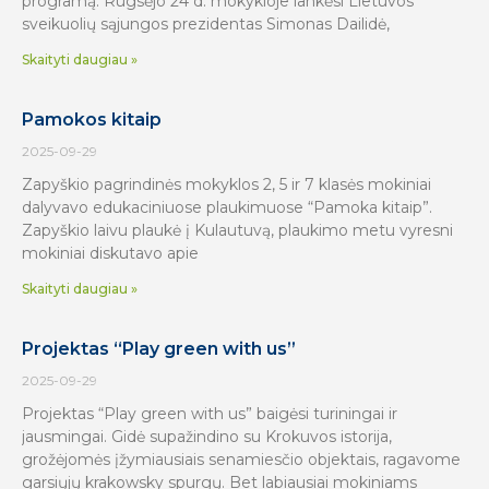
programą. Rugsėjo 24 d. mokykloje lankėsi Lietuvos
sveikuolių sąjungos prezidentas Simonas Dailidė,
Skaityti daugiau »
Pamokos kitaip
2025-09-29
Zapyškio pagrindinės mokyklos 2, 5 ir 7 klasės mokiniai
dalyvavo edukaciniuose plaukimuose “Pamoka kitaip”.
Zapyškio laivu plaukė į Kulautuvą, plaukimo metu vyresni
mokiniai diskutavo apie
Skaityti daugiau »
Projektas “Play green with us”
2025-09-29
Projektas “Play green with us” baigėsi turiningai ir
jausmingai. Gidė supažindino su Krokuvos istorija,
grožėjomės įžymiausiais senamiesčio objektais, ragavome
garsiųjų krakowsky spurgų. Bet labiausiai mokiniams