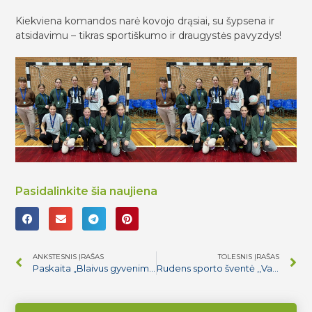
Kiekviena komandos narė kovojo drąsiai, su šypsena ir
atsidavimu – tikras sportiškumo ir draugystės pavyzdys!
Pasidalinkite šia naujiena
ANKSTESNIS ĮRAŠAS
TOLESNIS ĮRAŠAS
Paskaita „Blaivus gyvenimas VEŽA“
Rudens sporto šventė ,,Vaisiai prieš daržoves”