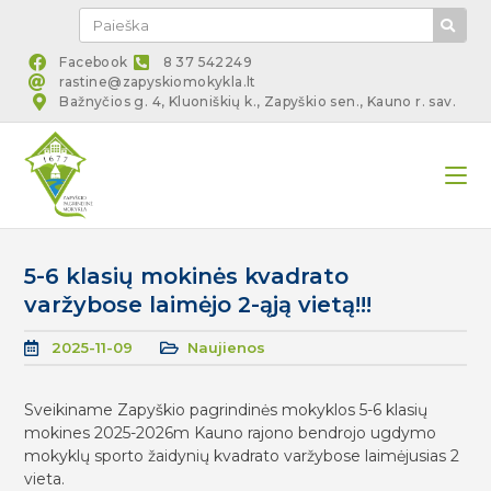
Facebook
8 37 542249
rastine@zapyskiomokykla.lt
Bažnyčios g. 4, Kluoniškių k., Zapyškio sen., Kauno r. sav.
5-6 klasių mokinės kvadrato
varžybose laimėjo 2-ąją vietą!!!
2025-11-09
Naujienos
Sveikiname Zapyškio pagrindinės mokyklos 5-6 klasių
mokines 2025-2026m Kauno rajono bendrojo ugdymo
mokyklų sporto žaidynių kvadrato varžybose laimėjusias 2
vieta.