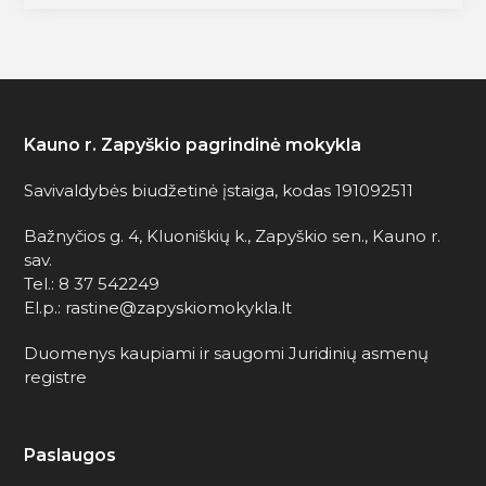
Kauno r. Zapyškio pagrindinė mokykla
Savivaldybės biudžetinė įstaiga, kodas 191092511
Bažnyčios g. 4, Kluoniškių k., Zapyškio sen., Kauno r.
sav.
Tel.: 8 37 542249
El.p.: rastine@zapyskiomokykla.lt
Duomenys kaupiami ir saugomi Juridinių asmenų
registre
Paslaugos