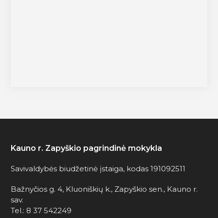
Kauno r. Zapyškio pagrindinė mokykla
Savivaldybės biudžetinė įstaiga, kodas 191092511
Bažnyčios g. 4, Kluoniškių k., Zapyškio sen., Kauno r.
sav.
Tel.: 8 37 542249