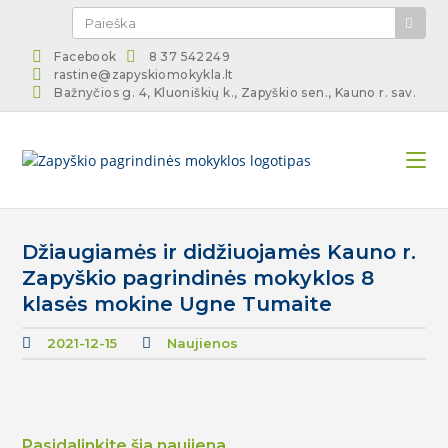
Facebook
8 37 542249
rastine@zapyskiomokykla.lt
Bažnyčios g. 4, Kluoniškių k., Zapyškio sen., Kauno r. sav.
Džiaugiamės ir didžiuojamės Kauno r.
Zapyškio pagrindinės mokyklos 8
klasės mokine Ugne Tumaite
2021-12-15
Naujienos
Pasidalinkite šia naujiena