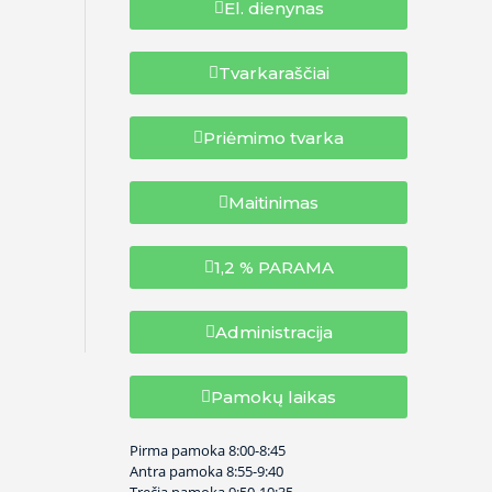
El. dienynas
Tvarkaraščiai
Priėmimo tvarka
Maitinimas
1,2 % PARAMA
Administracija
Pamokų laikas
Pirma pamoka
8:00-8:45
Antra pamoka
8:55-9:40