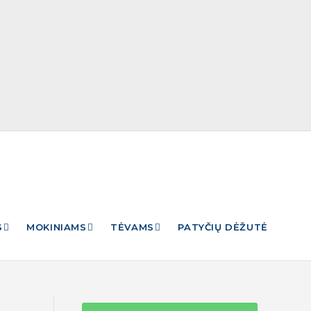
S
MOKINIAMS
TĖVAMS
PATYČIŲ DĖŽUTĖ