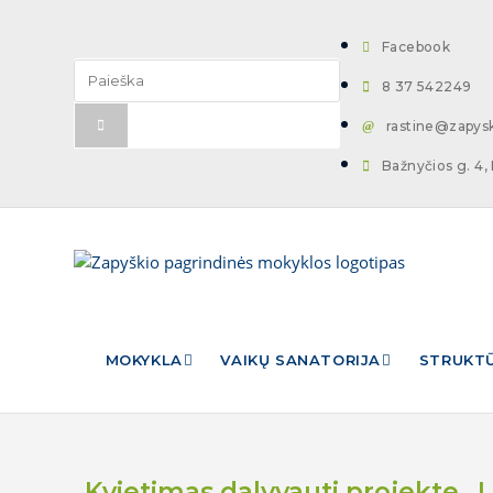
Facebook
8 37 542249
rastine@zapysk
Bažnyčios g. 4, 
MOKYKLA
VAIKŲ SANATORIJA
STRUKTŪ
Kvietimas dalyvauti projekte „L