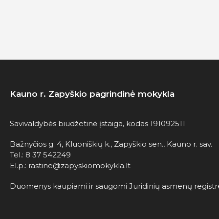
Kauno r. Zapyškio pagrindinė mokykla
Savivaldybės biudžetinė įstaiga, kodas 191092511
Bažnyčios g. 4, Kluoniškių k., Zapyškio sen., Kauno r. sav.
Tel.: 8 37 542249
El.p.: rastine@zapyskiomokykla.lt
Duomenys kaupiami ir saugomi Juridinių asmenų registr