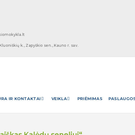
iomokykla.lt
Kluoniškių k., Zapyškio sen., Kauno r. sav.
RA IR KONTAKTAI
VEIKLA
PRIĖMIMAS
PASLAUGO
aiškas Kalėdų seneliui“