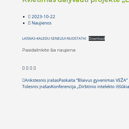
2023-10-22
Naujienos
LAISKAS-KALEDU-SENELIUI-NUOSTATAI
Download
Pasidalinkite šia naujiena
Ankstesnis įrašas
Paskaita “Blaivus gyvenimas VEŽA”
Tolesnis įrašas
Konferencija „Dirbtinio intelekto iššūki