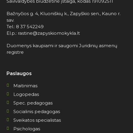
Savivaldybės biudžetinė įstaiga, kodas 191092511
Bažnyčios g. 4, Kluoniškių k., Zapyškio sen., Kauno r.
sav.
Tel.: 8 37 542249
El.p.: rastine@zapyskiomokykla.lt
Duomenys kaupiami ir saugomi Juridinių asmenų
registre
Paslaugos
Maitinimas
Logopedas
Spec. pedagogas
Socialinis pedagogas
Sveikatos specialistas
Psichologas