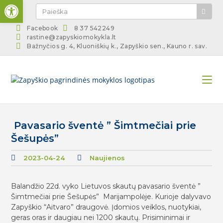
Open toolbar
Facebook
8 37 542249
rastine@zapyskiomokykla.lt
Bažnyčios g. 4, Kluoniškių k., Zapyškio sen., Kauno r. sav.
Pavasario šventė ” Šimtmečiai prie
Šešupės”
2023-04-24
Naujienos
Balandžio 22d. vyko Lietuvos skautų pavasario šventė ”
Šimtmečiai prie Šešupės” Marijampolėje. Kurioje dalyvavo
Zapyškio “Aitvaro” draugovė. Įdomios veiklos, nuotykiai,
geras oras ir daugiau nei 1200 skautų. Prisiminimai ir