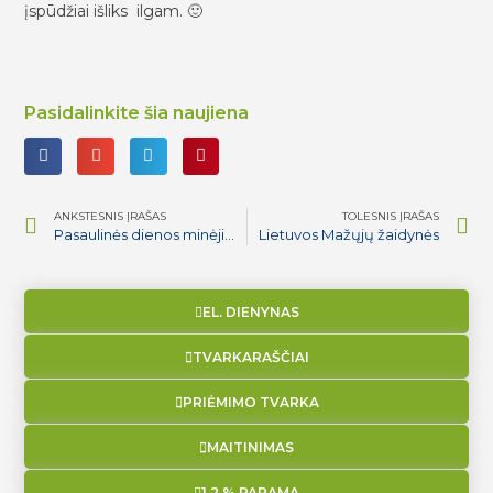
įspūdžiai išliks ilgam. 🙂
Pasidalinkite šia naujiena
ANKSTESNIS ĮRAŠAS
TOLESNIS ĮRAŠAS
Pasaulinės dienos minėjimas priešmokyklinio ugdymo grupėje
Lietuvos Mažųjų žaidynės
EL. DIENYNAS
TVARKARAŠČIAI
PRIĖMIMO TVARKA
MAITINIMAS
1,2 % PARAMA