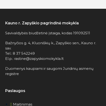
Kauno r. Zapyškio pagrindinė mokykla
Savivaldybės biudžetinė įstaiga, kodas 191092511
Bažnyčios g. 4, Kluoniškių k., Zapyškio sen., Kauno r.
sav.
Tel.: 8 37 542249
El.p.: rastine@zapyskiomokykla.lt
Duomenys kaupiami ir saugomi Juridinių asmenų
registre
Paslaugos
Maitinimas