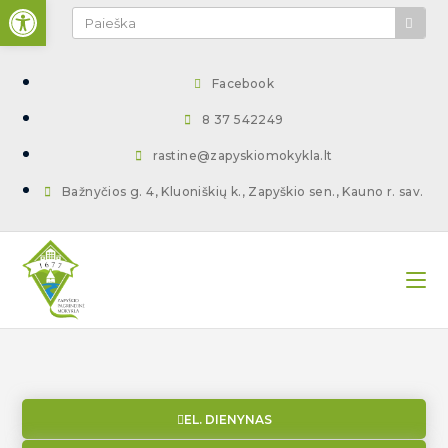
Open toolbar
Facebook
8 37 542249
rastine@zapyskiomokykla.lt
Bažnyčios g. 4, Kluoniškių k., Zapyškio sen., Kauno r. sav.
EL. DIENYNAS