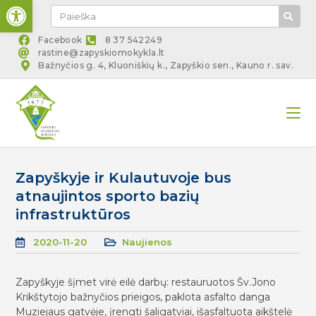
Open toolbar
Facebook
8 37 542249
rastine@zapyskiomokykla.lt
Bažnyčios g. 4, Kluoniškių k., Zapyškio sen., Kauno r. sav.
Zapyškyje ir Kulautuvoje bus
atnaujintos sporto bazių
infrastruktūros
2020-11-20
Naujienos
Zapyškyje šįmet virė eilė darbų: restauruotos Šv.Jono
Krikštytojo bažnyčios prieigos, paklota asfalto danga
Muziejaus gatvėje, įrengti šaligatviai, išasfaltuota aikštelė