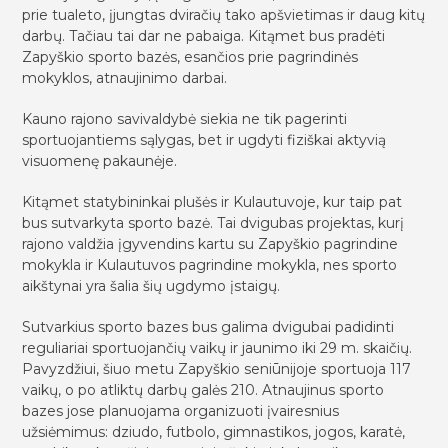
prie tualeto, įjungtas dviračių tako apšvietimas ir daug kitų
darbų. Tačiau tai dar ne pabaiga. Kitąmet bus pradėti
Zapyškio sporto bazės, esančios prie pagrindinės
mokyklos, atnaujinimo darbai.
Kauno rajono savivaldybė siekia ne tik pagerinti
sportuojantiems sąlygas, bet ir ugdyti fiziškai aktyvią
visuomenę pakaunėje.
Kitąmet statybininkai plušės ir Kulautuvoje, kur taip pat
bus sutvarkyta sporto bazė. Tai dvigubas projektas, kurį
rajono valdžia įgyvendins kartu su Zapyškio pagrindine
mokykla ir Kulautuvos pagrindine mokykla, nes sporto
aikštynai yra šalia šių ugdymo įstaigų.
Sutvarkius sporto bazes bus galima dvigubai padidinti
reguliariai sportuojančių vaikų ir jaunimo iki 29 m. skaičių.
Pavyzdžiui, šiuo metu Zapyškio seniūnijoje sportuoja 117
vaikų, o po atliktų darbų galės 210. Atnaujinus sporto
bazes jose planuojama organizuoti įvairesnius
užsiėmimus: dziudo, futbolo, gimnastikos, jogos, karatė,