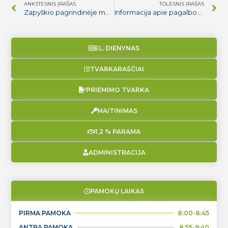
ANKSTESNIS ĮRAŠAS
TOLESNIS ĮRAŠAS
Zapyškio pagrindinėje mokykloje paminėta Konstitucijos diena
Informacija apie pagalbos specialistų darbą
EL. DIENYNAS
TVARKARAŠČIAI
PRIĖMIMO TVARKA
MAITINIMAS
1,2 % PARAMA
ADMINISTRACIJA
PAMOKŲ LAIKAS
PIRMA PAMOKA
8:00-8:45
ANTRA PAMOKA
8:55-9:40