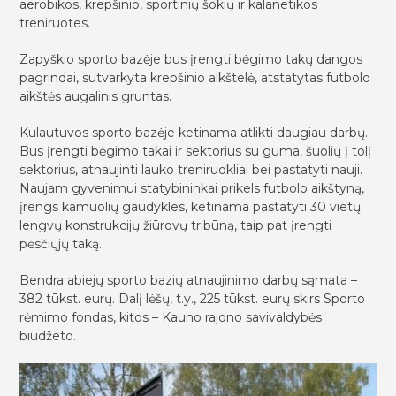
aerobikos, krepšinio, sportinių šokių ir kalanetikos
treniruotes.
Zapyškio sporto bazėje bus įrengti bėgimo takų dangos
pagrindai, sutvarkyta krepšinio aikštelė, atstatytas futbolo
aikštės augalinis gruntas.
Kulautuvos sporto bazėje ketinama atlikti daugiau darbų.
Bus įrengti bėgimo takai ir sektorius su guma, šuolių į tolį
sektorius, atnaujinti lauko treniruokliai bei pastatyti nauji.
Naujam gyvenimui statybininkai prikels futbolo aikštyną,
įrengs kamuolių gaudykles, ketinama pastatyti 30 vietų
lengvų konstrukcijų žiūrovų tribūną, taip pat įrengti
pėsčiųjų taką.
Bendra abiejų sporto bazių atnaujinimo darbų sąmata –
382 tūkst. eurų. Dalį lėšų, t.y., 225 tūkst. eurų skirs Sporto
rėmimo fondas, kitos – Kauno rajono savivaldybės
biudžeto.