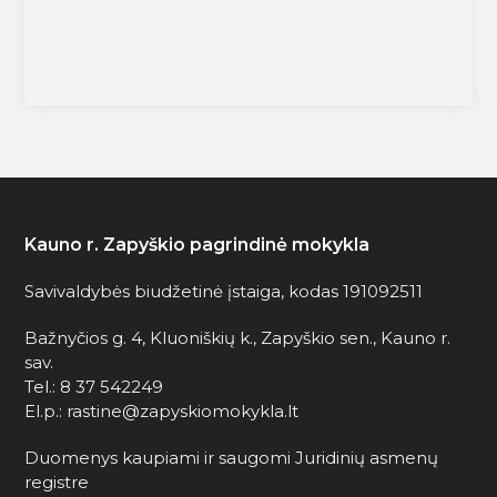
Kauno r. Zapyškio pagrindinė mokykla
Savivaldybės biudžetinė įstaiga, kodas 191092511
Bažnyčios g. 4, Kluoniškių k., Zapyškio sen., Kauno r.
sav.
Tel.: 8 37 542249
El.p.: rastine@zapyskiomokykla.lt
Duomenys kaupiami ir saugomi Juridinių asmenų
registre