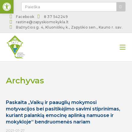
Open toolbar
Facebook
8 37 542249
rastine@zapyskiomokykla.lt
Bažnyčios g. 4, Kluoniškių k., Zapyškio sen., Kauno r. sav.
Archyvas
Paskaita „Vaikų ir paauglių mokymosi
motyvacijos bei pasitikėjimo savimi stiprinimas,
kuriant palankią emocinę aplinką namuose ir
mokykloje“ bendruomenės nariam
2021-01-27