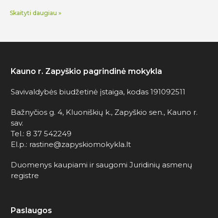
Skaityti daugiau »
Kauno r. Zapyškio pagrindinė mokykla
Savivaldybės biudžetinė įstaiga, kodas 191092511
Bažnyčios g. 4, Kluoniškių k., Zapyškio sen., Kauno r.
sav.
Tel.: 8 37 542249
El.p.: rastine@zapyskiomokykla.lt
Duomenys kaupiami ir saugomi Juridinių asmenų
registre
Paslaugos